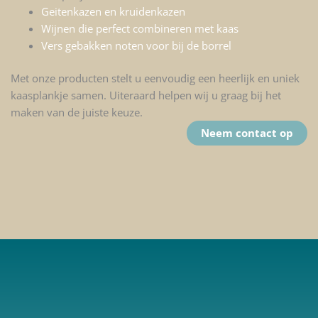
Geitenkazen
en
kruidenkazen
Wijnen
die perfect combineren met kaas
Vers gebakken
noten
voor bij de borrel
Met onze producten stelt u eenvoudig een heerlijk en uniek
kaasplankje samen. Uiteraard helpen wij u graag bij het
maken van de juiste keuze.
Neem contact op