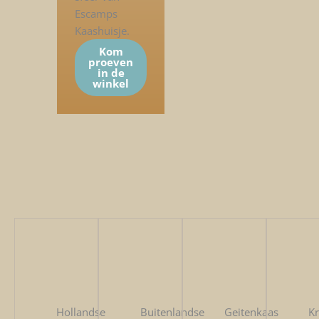
Escamps
Kaashuisje.
Kom
proeven
in de
winkel
Hollandse
Buitenlandse
Geitenkaas
K