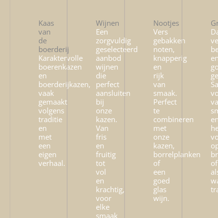
Kaas
Wijnen
Nootjes
Gr
van
Een
Vers
Da
de
zorgvuldig
gebakken
ve
boerderij
geselecteerd
noten,
be
Karaktervolle
aanbod
knapperig
e
boerenkazen
wijnen
en
g
en
die
rijk
g
boerderijkazen,
perfect
van
Sa
vaak
aansluiten
smaak.
vo
gemaakt
bij
Perfect
v
volgens
onze
te
s
traditie
kazen.
combineren
e
en
Van
met
he
met
fris
onze
v
een
en
kazen,
o
eigen
fruitig
borrelplanken
b
verhaal.
tot
of
of
vol
een
al
en
goed
w
krachtig,
glas
tr
voor
wijn.
elke
smaak