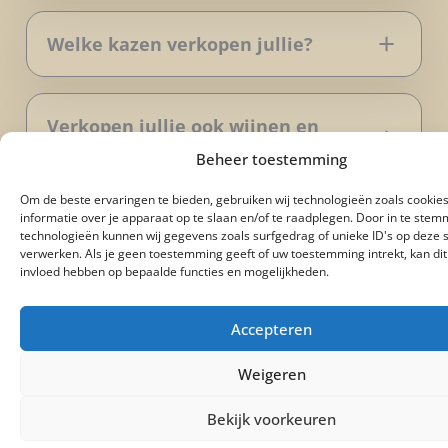
Welke kazen verkopen jullie?
Verkopen jullie ook wijnen en
borrelproducten?
Beheer toestemming
Om de beste ervaringen te bieden, gebruiken wij technologieën zoals cookie
informatie over je apparaat op te slaan en/of te raadplegen. Door in te ste
Kan ik een kaasplankje laten
technologieën kunnen wij gegevens zoals surfgedrag of unieke ID's op deze s
samenstellen?
verwerken. Als je geen toestemming geeft of uw toestemming intrekt, kan dit
invloed hebben op bepaalde functies en mogelijkheden.
Accepteren
Kan ik advies krijgen over kaas en
combinaties?
Weigeren
Bekijk voorkeuren