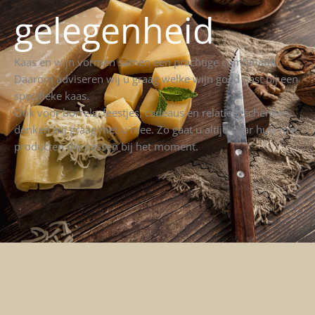
gelegenheid
Kaas en wijn vormen samen een prachtige combinatie.
Daarom adviseren wij u graag welke wijn goed past bij een
specifieke kaas.
Ook voor borrels, feestjes, cadeaus en relatiegeschenken
denken wij graag met u mee. Zo gaat u altijd naar huis met
producten die passen bij het moment.