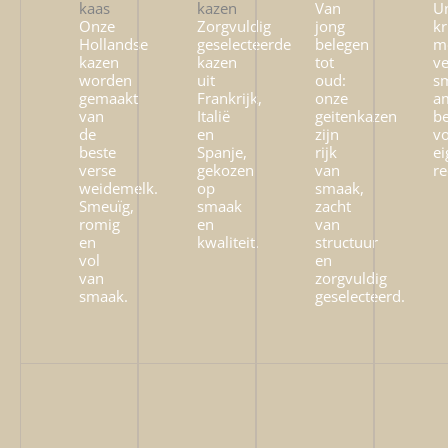
kaas
kazen
Van
U
Onze
Zorgvuldig
jong
k
Hollandse
geselecteerde
belegen
m
kazen
kazen
tot
v
worden
uit
oud:
s
gemaakt
Frankrijk,
onze
am
van
Italië
geitenkazen
be
de
en
zijn
v
beste
Spanje,
rijk
ei
verse
gekozen
van
re
weidemelk.
op
smaak,
Smeuïg,
smaak
zacht
romig
en
van
en
kwaliteit.
structuur
vol
en
van
zorgvuldig
smaak.
geselecteerd.