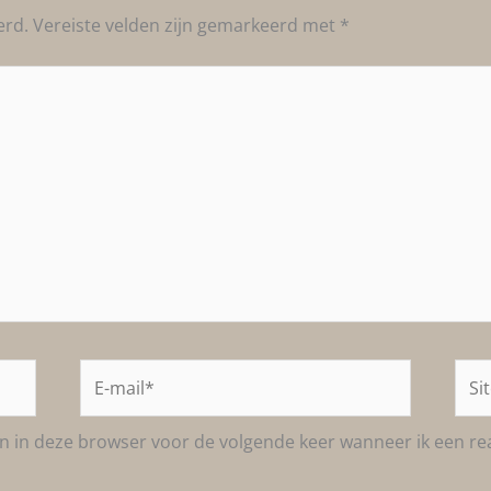
erd.
Vereiste velden zijn gemarkeerd met
*
E-
Site
mail*
an in deze browser voor de volgende keer wanneer ik een rea