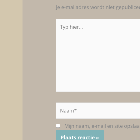
Je e-mailadres wordt niet gepublice
Typ
hier...
Naam*
Mijn naam, e-mail en site opsla