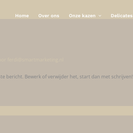
Home
Over ons
Onze kazen
Delicate
oor
ferdi@smartmarketing.nl
te bericht. Bewerk of verwijder het, start dan met schrijven!